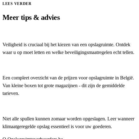
LEES VERDER
Meer tips & advies
Hoe veilig is uw opslagruimte? Dit moet u weten
Veiligheid is cruciaal bij het kiezen van een opslagruimte. Ontdek
waar u op moet letten en welke beveiligingsmaatregelen echt tellen.
Wat kost een opslagruimte in België? Prijzenoverzich...
Een compleet overzicht van de prijzen voor opslagruimte in België.
Van kleine boxen tot grote magazijnen - dit zijn de gemiddelde
tarieven.
Klimaatgeregelde opslag: wanneer is het nodig?
Niet alle spullen kunnen zomaar worden opgeslagen. Leer wanneer
klimaatgeregelde opslag essentieel is voor uw goederen.